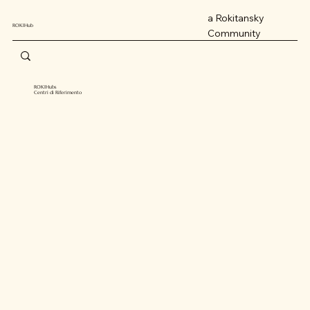
a Rokitansky
ROKIHub
Community
ROKIHubs
Centri di Riferimento