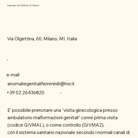
Ospedale San Raffaele di Milano
Via Olgettina, 60, Milano, MI, Italia
-
e-mail
anomaliegenitalifemminili@hsr.it
-
+39 02 26436820
E’ possibile prenotare una “visita ginecologica presso
ambulatorio malformazioni genitali” come prima visita
(codice GIVMAL), o come controllo (GIVMA2),
con il sistema sanitario nazionale secondo i normali canali di